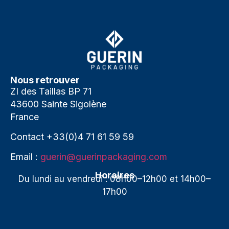
Nous retrouver
ZI des Taillas BP 71
43600 Sainte Sigolène
France
Contact
+33(0)4 71 61 59 59
Email :
guerin@guerinpackaging.com
Horaires
Du lundi au vendredi : 08h00–12h00 et 14h00–
17h00